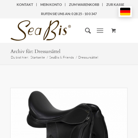
KONTAKT
MEIN KONTO
ZUM WARENKORB
ZUR KASSE
RUFEN SIE UNS AN: 0 28 25 - 10 0 347
Archiv für: Dressursättel
Du bist hier:
Startseite
/
SeaBis & Friends
/
Dressursättel