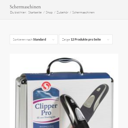
Schermaschinen
Du bist hier:
Startseite
/
Shop
/
Zubehör
/
Schermaschinen
Sortieren nach
Standard
Zeige
12 Produkte pro Seite