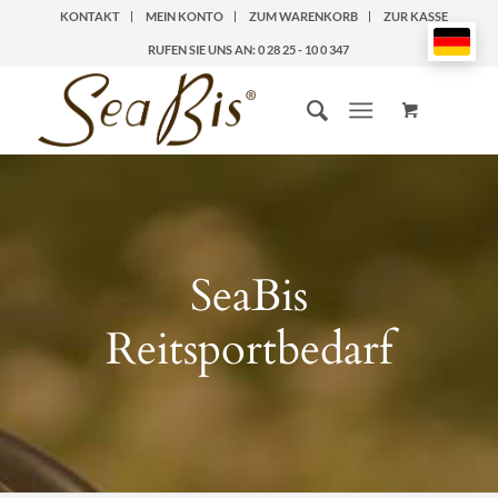
KONTAKT
MEIN KONTO
ZUM WARENKORB
ZUR KASSE
RUFEN SIE UNS AN: 0 28 25 - 10 0 347
SeaBis
Reitsportbedarf