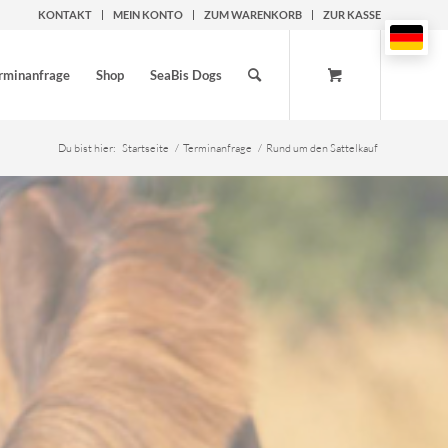
KONTAKT
MEIN KONTO
ZUM WARENKORB
ZUR KASSE
rminanfrage
Shop
SeaBis Dogs
Du bist hier:
Startseite
/
Terminanfrage
/
Rund um den Sattelkauf