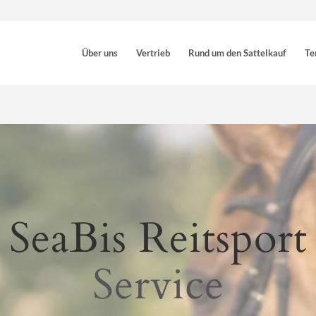
Über uns
Vertrieb
Rund um den Sattelkauf
Te
SeaBis Reitsport
Service