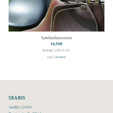
Sattelanfassriemen
16,50
€
Enthält 19% MwSt.
zzgl.
Versand
SEABIS
SeaBis GmbH