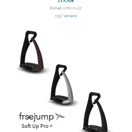
119,50
€
Enthält 19% MwSt.
zzgl.
Versand