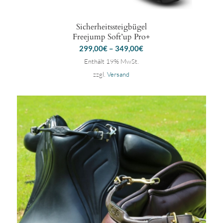
Sicherheitssteigbügel
Freejump Soft’up Pro+
299,00
€
–
349,00
€
Enthält 19% MwSt.
zzgl.
Versand