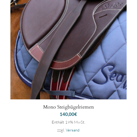
Mono Steigbügelriemen
140,00
€
Enthält 19% MwSt.
zzgl.
Versand