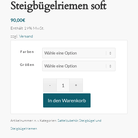
Steigbügelriemen soft
90,00
€
Enthält 19% MwSt.
zzgl.
Versand
Farben
Größen
In den Warenkorb
Artikelnummer:
n. v.
Kategorien:
Sattelzubehör
,
Steigbügel und
Steigbügelriemen