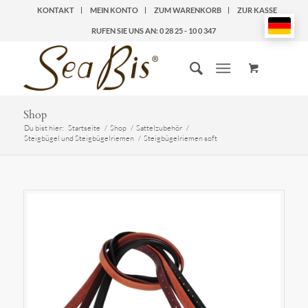
KONTAKT
MEIN KONTO
ZUM WARENKORB
ZUR KASSE
RUFEN SIE UNS AN: 0 28 25 - 10 0 347
Shop
Du bist hier:
Startseite
/
Shop
/
Sattelzubehör
/
Steigbügel und Steigbügelriemen
/
Steigbügelriemen soft