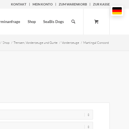
KONTAKT
MEIN KONTO
ZUM WARENKORB
ZUR KASSE
rminanfrage
Shop
SeaBis Dogs
/
Shop
/
Trensen, Vorderzeuge und Gurte
/
Vorderzeuge
/
Martingal Concord