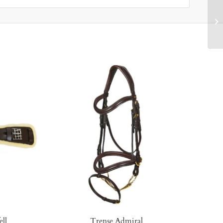
ll
Trense Admiral