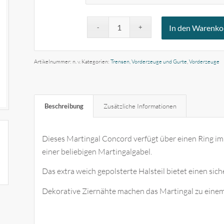
In den Warenko
Artikelnummer:
n. v.
Kategorien:
Trensen, Vorderzeuge und Gurte
,
Vorderzeuge
Beschreibung
Zusätzliche Informationen
Dieses Martingal Concord verfügt über einen Ring im
einer beliebigen Martingalgabel.
Das extra weich gepolsterte Halsteil bietet einen sic
Dekorative Ziernähte machen das Martingal zu einem