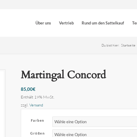
Über uns
Vertrieb
Rund um den Sattelkauf
Te
Du bist hier:
Startseite
Martingal Concord
85,00
€
Enthält 19% MwSt.
zzgl.
Versand
Farben
Größen