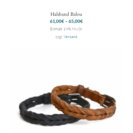
Halsband Balou
61,00
€
–
65,00
€
Enthält 19% MwSt.
zzgl.
Versand