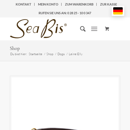
KONTAKT
MEIN KONTO
ZUM WARENKORB
ZUR KASSE
RUFEN SIE UNS AN: 0 28 25 - 10 0 347
Shop
Du bist hier:
Startseite
/
Shop
/
Dogs
/
Leine Elly