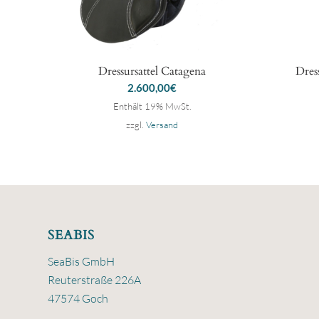
Dressursattel Catagena
Dres
2.600,00
€
Enthält 19% MwSt.
zzgl.
Versand
SEABIS
SeaBis GmbH
Reuterstraße 226A
47574 Goch