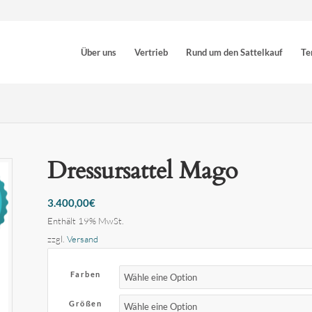
Über uns
Vertrieb
Rund um den Sattelkauf
Te
Dressursattel Mago
3.400,00
€
Enthält 19% MwSt.
zzgl.
Versand
Farben
Größen