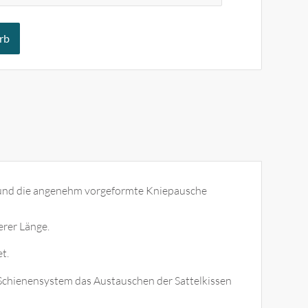
rb
tz und die angenehm vorgeformte Kniepausche
erer Länge.
t.
Schienensystem das Austauschen der Sattelkissen