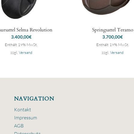
sursattel Selma Revolution
Springsattel Teramo
3.400,00
€
3.700,00
€
Enthält 19% MwSt.
Enthält 19% MwSt.
zzgl.
Versand
zzgl.
Versand
NAVIGATION
Kontakt
Impressum
AGB
Datenschutz